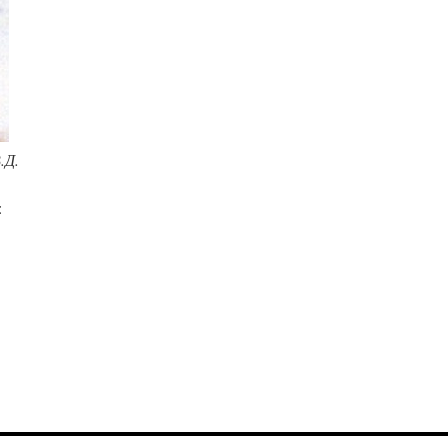
.Д.
: