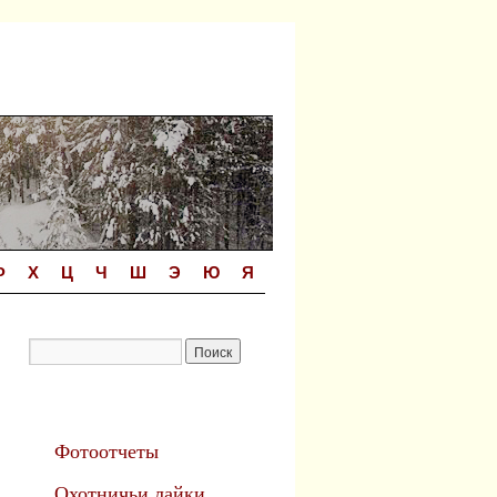
Ф
Х
Ц
Ч
Ш
Э
Ю
Я
Фотоотчеты
Охотничьи лайки.