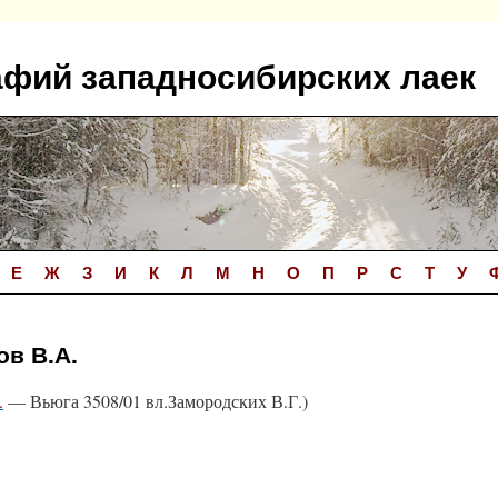
афий западносибирских лаек
Е
Ж
З
И
К
Л
М
Н
О
П
Р
С
Т
У
ов В.А.
.
— Вьюга 3508/01 вл.Замородских В.Г.)