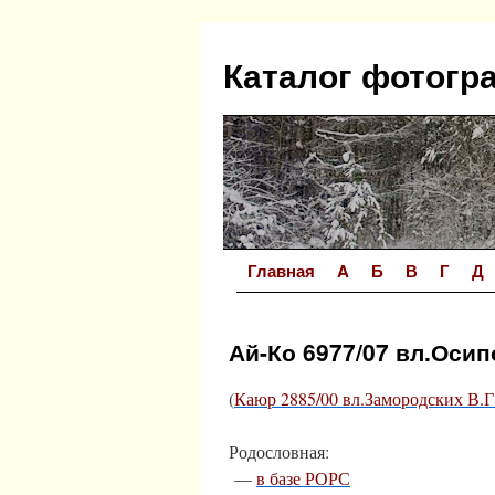
Перейти
к
Каталог фотогр
содержимому
Главная
A
Б
В
Г
Д
Ай-Ко 6977/07 вл.Осип
(
Каюр 2885/00 вл.Замородских В.Г
Родословная:
—
в базе РОРС