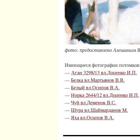
фото: предоставлено Алешиным В
Имеющиеся фотографии потомков
—
Аган 3298/13 вл.Доценко И.П.
—
Белка вл.Мартьянов В.В.
—
Белый вл.Осипов В.А.
—
Норка 2644/12 вл.Доценко И.П.
—
Чуй вл.Деменок В.С.
—
Шура вл.Шаймарданов М.
—
Яха вл.Осипов В.А.