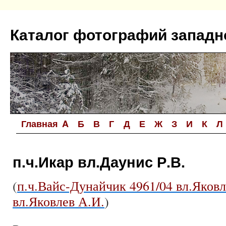
Перейти
к
Каталог фотографий западн
содержимому
Главная
A
Б
В
Г
Д
Е
Ж
З
И
К
Л
п.ч.Икар вл.Даунис Р.В.
(
п.ч.Вайс-Дунайчик 4961/04 вл.Яковл
вл.Яковлев А.И.
)