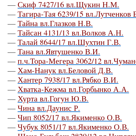
—
Скиф 7427/16 вл.Щукин Н.М.
—
Тагира-Тая 6239/15 вл.Лутченков 
—
Тайна вл.Глазков Н.В.
—
Тайсан 4131/13 вл.Волков А.Н.
—
Талай 8644/17 вл.Шухтин Г.В.
—
Тана вл.Явтушенко В.И.
—
п.ч.Тора-Мегера 3062/12 вл.Чуман
—
Хам-Нанук вл.Беловой Д.В.
—
Хантер 7938/17 вл.Рябко В.И.
—
Хватка-Кежма вл.Горбынко А.А.
—
Хурта вл.Гогун Ю.В.
—
Чина вл.Даунис Р.
—
Чип 8052/17 вл.Якименко О.В.
—
Чубук 8051/17 вл.Якименко О.В.
—
Шанс-Бульбаш 2829/12 вл.Ципляк