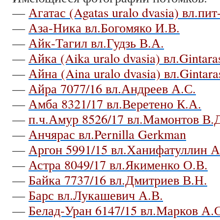
—
Агатас (Agatas uralo dvasia) вл.пит-
—
Аза-Ника вл.Богомяко И.В.
—
Айк-Тагил вл.Гудзь В.А.
—
Айка (Aika uralo dvasia) вл.Gintaras
—
Айна (Aina uralo dvasia) вл.Gintaras
—
Айра 7077/16 вл.Андреев А.С.
—
Амба 8321/17 вл.Веретено К.А.
—
п.ч.Амур 8526/17 вл.Мамонтов В.
—
Анчярас вл.Pernilla Gerkman
—
Аргон 5991/15 вл.Ханифатуллин А
—
Астра 8049/17 вл.Якименко О.В.
—
Байка 7737/16 вл.Дмитриев В.Н.
—
Барс вл.Лукашевич А.В.
—
Белад-Уран 6147/15 вл.Марков А.С