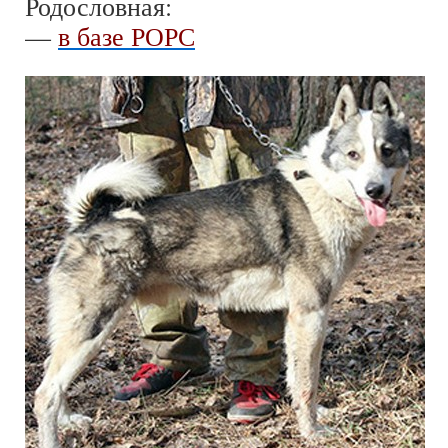
Родословная:
—
в базе РОРС