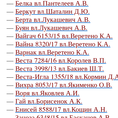
—
Белка вл.Пантелеев А.В.
—
Беркут вл.Шаталин Д.Ю.
—
Берта вл.Лукашевич А.В.
—
Буян вл.Лукашевич А.В.
—
Вайгач 6153/15 вл.Веретено К.А.
—
Вайна 8320/17 вл.Веретено К.А.
—
Варнак вл.Веретено К.А.
—
Веста 7284/16 вл.Королев В.П.
—
Веста 3998/13 вл.Бакиев Ш.Т.
—
Веста-Игла 1355/18 вл.Кормин Д.
—
Вихра 8053/17 вл.Якименко О.В.
—
Воря вл.Яковлев А.И.
—
Гай вл.Борисенок А.К.
—
Енисей 8588/17 вл.Кощин А.Н.
—
Заноза 6348/15 вл.Басканов А.В.