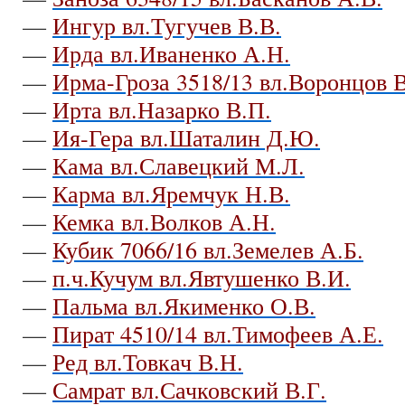
—
Ингур вл.Тугучев В.В.
—
Ирда вл.Иваненко А.Н.
—
Ирма-Гроза 3518/13 вл.Воронцов В
—
Ирта вл.Назарко В.П.
—
Ия-Гера вл.Шаталин Д.Ю.
—
Кама вл.Славецкий М.Л.
—
Карма вл.Яремчук Н.В.
—
Кемка вл.Волков А.Н.
—
Кубик 7066/16 вл.Земелев А.Б.
—
п.ч.Кучум вл.Явтушенко В.И.
—
Пальма вл.Якименко О.В.
—
Пират 4510/14 вл.Тимофеев А.Е.
—
Ред вл.Товкач В.Н.
—
Самрат вл.Сачковский В.Г.