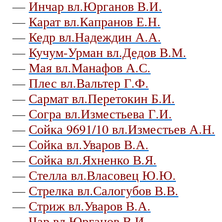
—
Инчар вл.Юрганов В.И.
—
Карат вл.Капранов Е.Н.
—
Кедр вл.Надеждин А.А.
—
Кучум-Урман вл.Дедов В.М.
—
Мая вл.Манафов А.С.
—
Плес вл.Вальтер Г.Ф.
—
Сармат вл.Перетокин Б.И.
—
Согра вл.Изместьева Г.И.
—
Сойка 9691/10 вл.Изместьев А.Н.
—
Сойка вл.Уваров В.А.
—
Сойка вл.Яхненко В.Я.
—
Стелла вл.Власовец Ю.Ю.
—
Стрелка вл.Салогубов В.В.
—
Стриж вл.Уваров В.А.
—
Чар вл.Юрганов В.И.