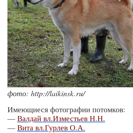
фото: http://laikinsk.ru/
Имеющиеся фотографии потомков:
—
Валдай вл.Изместьев Н.Н.
—
Вита вл.Гурлев О.А.