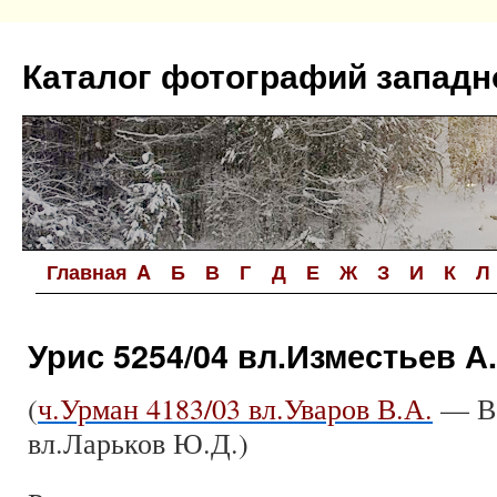
Перейти
к
Каталог фотографий западн
содержимому
Главная
A
Б
В
Г
Д
Е
Ж
З
И
К
Л
Урис 5254/04 вл.Изместьев А.
(
ч.Урман 4183/03 вл.Уваров В.А.
— Ве
вл.Ларьков Ю.Д.)