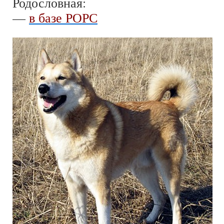
Родословная:
—
в базе РОРС