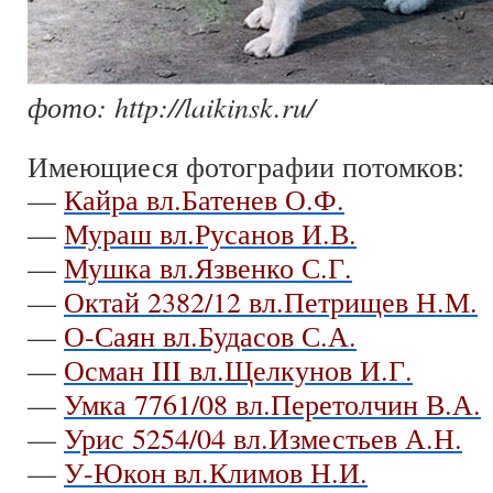
фото: http://laikinsk.ru/
Имеющиеся фотографии потомков:
—
Кайра вл.Батенев О.Ф.
—
Мураш вл.Русанов И.В.
—
Мушка вл.Язвенко С.Г.
—
Октай 2382/12 вл.Петрищев Н.М.
—
О-Саян вл.Будасов С.А.
—
Осман III вл.Щелкунов И.Г.
—
Умка 7761/08 вл.Перетолчин В.А.
—
Урис 5254/04 вл.Изместьев А.Н.
—
У-Юкон вл.Климов Н.И.