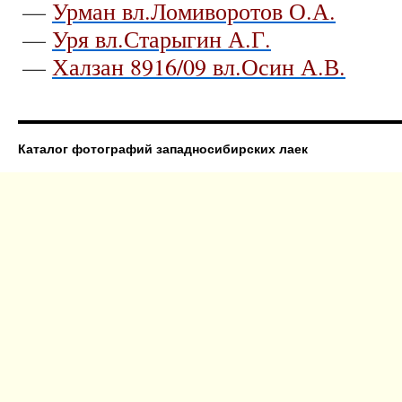
—
Урман вл.Ломиворотов О.А.
—
Уря вл.Старыгин А.Г.
—
Халзан 8916/09 вл.Осин А.В.
Каталог фотографий западносибирских лаек