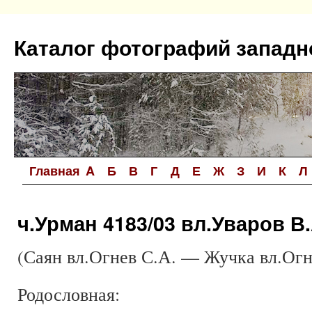
Перейти
к
Каталог фотографий западн
содержимому
Главная
A
Б
В
Г
Д
Е
Ж
З
И
К
Л
ч.Урман 4183/03 вл.Уваров В.
(Саян вл.Огнев С.А. — Жучка вл.Огн
Родословная: